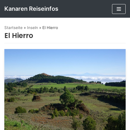
Kanaren Reiseinfos
Zum
Inhalt
Startseite
»
Inseln
»
El Hierro
springen
El Hierro